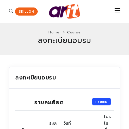
SKILLON
Home
Course
ลงทะเบียนอบรม
COURSES
CERTIFICATE
Certiport
ENGLISH ASSESSMENT
HOT
Adobe Certified Professional
ลงทะเบียนอบรม
PROMOTION
Agriscience and Technology Careers
New
ABOUT US
App Development with Swift Certification
รายละเอียด
HYBRID
CONTACT
Autodesk Certified User Certificate
โปร
Critical Career Skills
New
ระยะ
วันที่
โม
Cisco
HOT