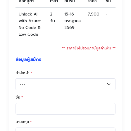
หลักสูตร
เวลา
อบรม
ราคา
ชั่น
Entrepreneurship and Small Business
Unlock AI
2
15-16
7,900
-
Health Sciences Careers
with Azure:
วัน
กรกฎาคม
New
No Code &
2569
Hospitality and Culinary Arts Careers
New
Low Code
IC3 Digital Literacy Certification
HOT
** ราคายังไม่รวมภาษีมูลค่าเพิ่ม **
IC3 Spark
ข้อมูลผู้สมัคร
Intuit Personal Finance
New
คำนำหน้า
*
IT Specialist Certification
HOT
Meta Certified
New
Microsoft Office Specialist
HOT
ชื่อ
*
Microsoft Certified Educator
Microsoft Certified Fundamentals
นามสกุล
*
Project Management Ready™