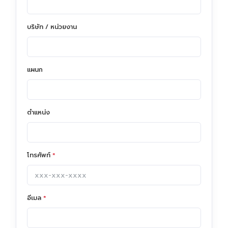
Unity Certified User Certification
บริษัท / หน่วยงาน
Pearson VUE
CompTIA
แผนก
Learn & Practice
เครื่องมือเรียนรู้
ตำแหน่ง
เครื่องมือฝึกฝน
โทรศัพท์
*
Testing Center
Testing Center
อีเมล
*
Locations