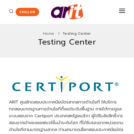
SKILLON
Home
Testing Center
Testing Center
COURSES
CERTIFICATE
Certiport
ENGLISH ASSESSMENT
HOT
Adobe Certified Professional
PROMOTION
Agriscience and Technology Careers
New
ABOUT US
App Development with Swift Certification
ARIT ศูนย์ทดสอบประกาศนียบัตรสากลทางด้านไอที ให้บริการ
ทดสอบมาตรฐานทางด้านไอทีตั้งแต่ระดับพื้นฐาน ภายใต้การดูแล
CONTACT
Autodesk Certified User Certificate
ระบบสอบจาก Certiport ประเทศสหรัฐอเมริกา ผู้ได้รับลิขสิทธิ์การ
Critical Career Skills
สอบจากเจ้าของซอฟแวร์ชั้นนำระดับโลก ที่ได้รับรองจากหน่วยงาน
New
ด้านไอทีตามมาตรฐานสากล ท่านสามารถเลือกสอบประกาศนียบัตร
Cisco
HOT