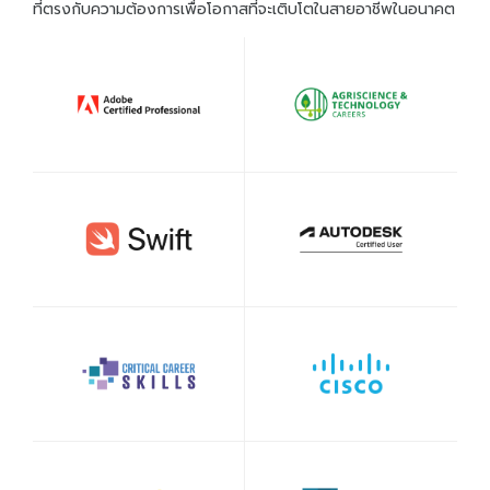
ที่ตรงกับความต้องการเพื่อโอกาสที่จะเติบโตในสายอาชีพในอนาคต
Entrepreneurship and Small Business
Health Sciences Careers
New
Hospitality and Culinary Arts Careers
New
IC3 Digital Literacy Certification
HOT
IC3 Spark
Intuit Personal Finance
New
IT Specialist Certification
HOT
Meta Certified
New
Microsoft Office Specialist
HOT
Microsoft Certified Educator
Microsoft Certified Fundamentals
Project Management Ready™