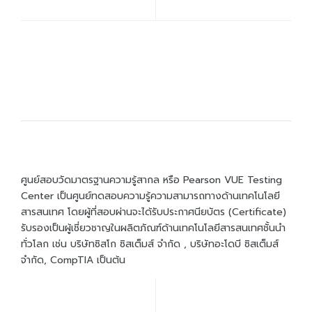
Become To Certiport
Certiport Authorized Testing Center (CATC)
ศูนย์สอบวัดมาตรฐานความรู้สากล หรือ Pearson VUE Testing
Center เป็นศูนย์ทดสอบความรู้ความสามารถทางด้านเทคโนโลยี
สารสนเทศ โดยผู้ที่สอบผ่านจะได้รับประกาศนียบัตร (Certificate)
รับรองเป็นผู้เชี่ยวชาญในผลิตภัณฑ์ด้านเทคโนโลยีสารสนเทศชั้นนำ
ทั่วโลก เช่น บริษัทซิสโก ซิสเต็มส์ จำกัด , บริษัทอะโดบี ซิสเต็มส์
จำกัด, CompTIA เป็นต้น