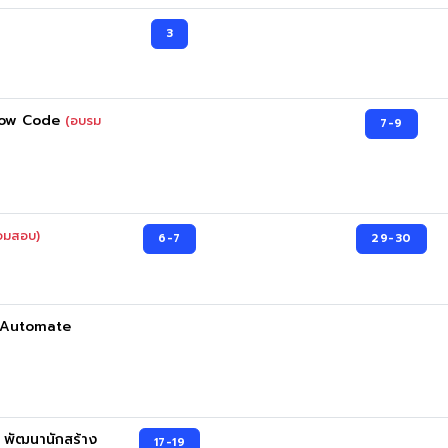
3
 Low Code
(อบรม
7-9
อมสอบ)
6-7
29-30
) Automate
 พัฒนานักสร้าง
17-19