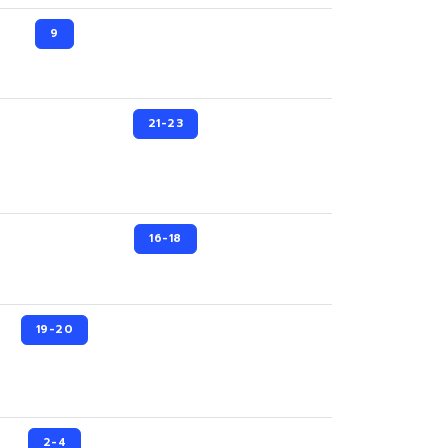
9
21-23
16-18
19-20
2-4