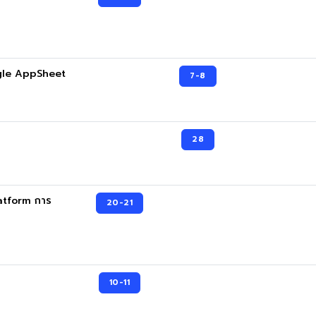
ogle AppSheet
7-8
28
atform การ
20-21
10-11