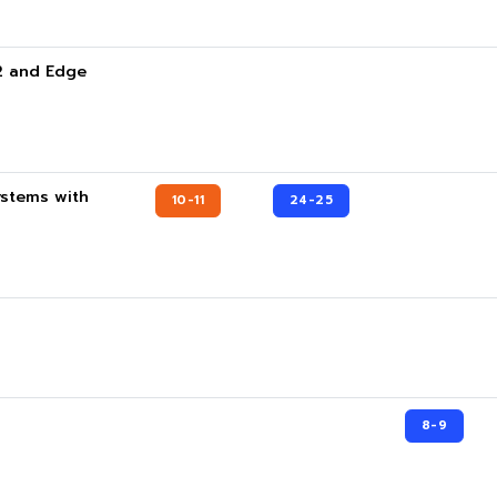
32 and Edge
ystems with
10-11
24-25
8-9