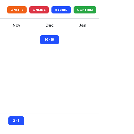
ONSITE
ONLINE
HYBRID
CONFIRM
Nov
Dec
Jan
16-18
2-3