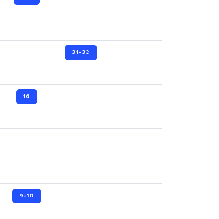
21-22
16
9-10