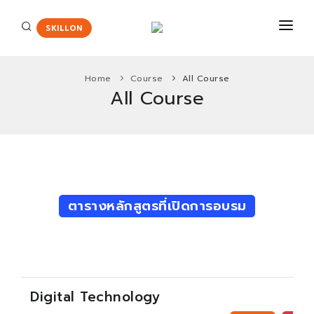
SKILLON
Home
Course
All Course
All Course
COURSES
CERTIFICATE
Certiport
ENGLISH ASSESSMENT
HOT
Adobe Certified Professional
PROMOTION
ตารางหลักสูตรที่เปิดการอบรม
Agriscience and Technology Careers
New
ABOUT US
App Development with Swift Certification
CONTACT
Autodesk Certified User Certificate
Critical Career Skills
New
Digital Technology
Cisco
HOT