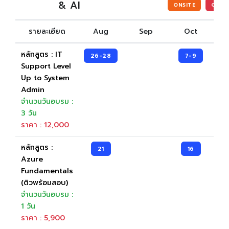
& AI
ONSITE
ONLI
Entrepreneurship and Small Business
รายละเอียด
Aug
Sep
Oct
Health Sciences Careers
New
Hospitality and Culinary Arts Careers
หลักสูตร : IT
New
26-28
7-9
Support Level
IC3 Digital Literacy Certification
HOT
Up to System
Admin
IC3 Spark
จำนวนวันอบรม :
Intuit Personal Finance
3 วัน
New
ราคา : 12,000
IT Specialist Certification
HOT
Meta Certified
หลักสูตร :
21
16
New
Azure
Microsoft Office Specialist
HOT
Fundamentals
(ติวพร้อมสอบ)
Microsoft Certified Educator
จำนวนวันอบรม :
Microsoft Certified Fundamentals
1 วัน
ราคา : 5,900
Project Management Ready™