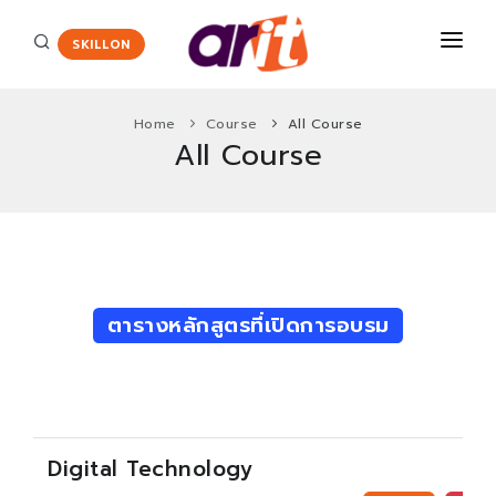
SKILLON
Home
Course
All Course
All Course
COURSES
CERTIFICATE
Certiport
ENGLISH ASSESSMENT
HOT
Adobe Certified Professional
PROMOTION
ตารางหลักสูตรที่เปิดการอบรม
Agriscience and Technology Careers
New
ABOUT US
App Development with Swift Certification
CONTACT
Autodesk Certified User Certificate
Critical Career Skills
New
Digital Technology
Cisco
HOT