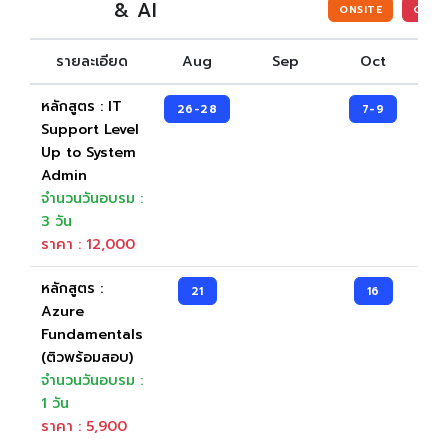
& AI
ONSITE
ONLI
Entrepreneurship and Small Business
รายละเอียด
Aug
Sep
Oct
Health Sciences Careers
New
Hospitality and Culinary Arts Careers
หลักสูตร : IT
New
26-28
7-9
Support Level
IC3 Digital Literacy Certification
HOT
Up to System
Admin
IC3 Spark
จำนวนวันอบรม :
Intuit Personal Finance
3 วัน
New
ราคา : 12,000
IT Specialist Certification
HOT
Meta Certified
หลักสูตร :
21
16
New
Azure
Microsoft Office Specialist
HOT
Fundamentals
(ติวพร้อมสอบ)
Microsoft Certified Educator
จำนวนวันอบรม :
Microsoft Certified Fundamentals
1 วัน
ราคา : 5,900
Project Management Ready™